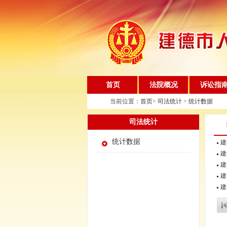
首页
法院概况
诉讼指
当前位置：
首页
>
司法统计
>
统计数据
司法统计
统计数据
建
建
建
建
建