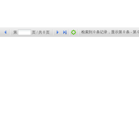
检索到
0
条记录，显示第
0
条 - 第
第
页 / 共
0
页